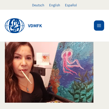
Ir
Deutsch
English
Español
al
contenido
VDMFK