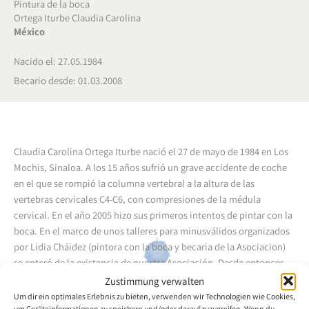
Pintura de la boca
Ortega Iturbe Claudia Carolina
México
Nacido el: 27.05.1984
Becario desde: 01.03.2008
Claudia Carolina Ortega Iturbe nació el 27 de mayo de 1984 en Los
Mochis, Sinaloa.
A los 15 años sufrió un grave accidente de coche
en el que se rompió la columna vertebral a la altura de las
vertebras cervicales C4-C6, con compresiones de la médula
cervical.
En el año 2005 hizo sus primeros intentos de pintar con la
boca. En el marco de unos talleres para minusválidos organizados
por Lidia Cháidez (pintora con la boca y becaria de la Asociacion)
se enteró de la existencia de nuestra Asociación. Desde entonces
recibe regularmente clases de pintura de la Sra. Cháidez.
Zustimmung verwalten
Um dir ein optimales Erlebnis zu bieten, verwenden wir Technologien wie Cookies,
um Geräteinformationen zu speichern und/oder darauf zuzugreifen. Wenn du