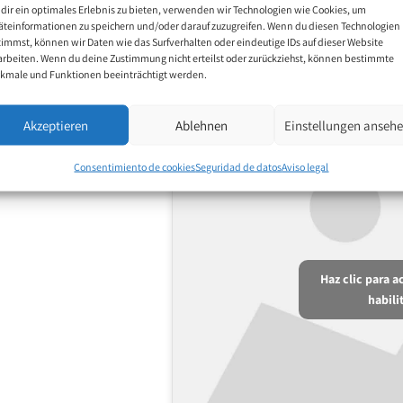
dir ein optimales Erlebnis zu bieten, verwenden wir Technologien wie Cookies, um
äteinformationen zu speichern und/oder darauf zuzugreifen. Wenn du diesen Technologien
timmst, können wir Daten wie das Surfverhalten oder eindeutige IDs auf dieser Website
arbeiten. Wenn du deine Zustimmung nicht erteilst oder zurückziehst, können bestimmte
kmale und Funktionen beeinträchtigt werden.
Akzeptieren
Ablehnen
Einstellungen anseh
Consentimiento de cookies
Seguridad de datos
Aviso legal
Haz clic para 
habili