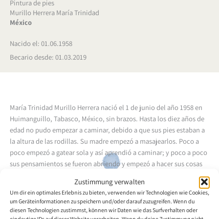
Pintura de pies
Murillo Herrera María Trinidad
México
Nacido el: 01.06.1958
Becario desde: 01.03.2019
María Trinidad Murillo Herrera nació el 1 de junio del año 1958 en
Huimanguillo, Tabasco, México, sin brazos. Hasta los diez años de
edad no pudo empezar a caminar, debido a que sus pies estaban a
la altura de las rodillas. Su madre empezó a masajearlos. Poco a
poco empezó a gatear sola y así aprendió a caminar; y poco a poco
sus pensamientos se fueron abriendo y empezó a hacer sus cosas
cotidianas con los pies. Luego sus padres la enviaron a la escuela,
Zustimmung verwalten
donde el maestro enseñó a su padre como la niña podía sujetar el
Um dir ein optimales Erlebnis zu bieten, verwenden wir Technologien wie Cookies,
lápiz con la boca. Quería estudiar serigrafía, pero no recibió apoyo
um Geräteinformationen zu speichern und/oder darauf zuzugreifen. Wenn du
hasta que un primo la invitó a Guadalajara, Jalisco. Allí conoció a
diesen Technologien zustimmst, können wir Daten wie das Surfverhalten oder
eindeutige IDs auf dieser Website verarbeiten. Wenn du deine Zustimmung nicht