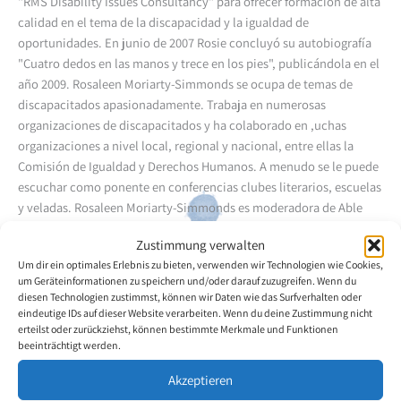
"RMS Disability Issues Consultancy" para ofrecer formación de alta
calidad en el tema de la discapacidad y la igualdad de
oportunidades. En junio de 2007 Rosie concluyó su autobiografía
"Cuatro dedos en las manos y trece en los pies", publicándola en el
año 2009. Rosaleen Moriarty-Simmonds se ocupa de temas de
discapacitados apasionadamente. Trabaja en numerosas
organizaciones de discapacitados y ha colaborado en ,uchas
organizaciones a nivel local, regional y nacional, entre ellas la
Comisión de Igualdad y Derechos Humanos. A menudo se le puede
escuchar como ponente en conferencias clubes literarios, escuelas
y veladas. Rosaleen Moriarty-Simmonds es moderadora de Able
Radio (una emisora de radio en línea). Además trabaja por cuenta
Zustimmung verwalten
propia para la BBC Radio de Gales. Recientemente tenía el encargo
Um dir ein optimales Erlebnis zu bieten, verwenden wir Technologien wie Cookies,
de moderar cuatro programas titulados "El Mundo de Rosie" que
um Geräteinformationen zu speichern und/oder darauf zuzugreifen. Wenn du
fueron emitidos en verano. Últimamente también se dedica al
diesen Technologien zustimmst, können wir Daten wie das Surfverhalten oder
trabajo de actriz. Así ya participó en tres lecturas de los
eindeutige IDs auf dieser Website verarbeiten. Wenn du deine Zustimmung nicht
"Monólogos D" de Kaite O'Reilly. Su proyecto más reciente fue una
erteilst oder zurückziehst, können bestimmte Merkmale und Funktionen
beeinträchtigt werden.
versión singular de la comedia griega "Las aves" de Aristófanes en
colaboración con el Unusual Stage School. Los cuadros de la
Akzeptieren
artista muestran un amplio repertorio de motivos que va desde las