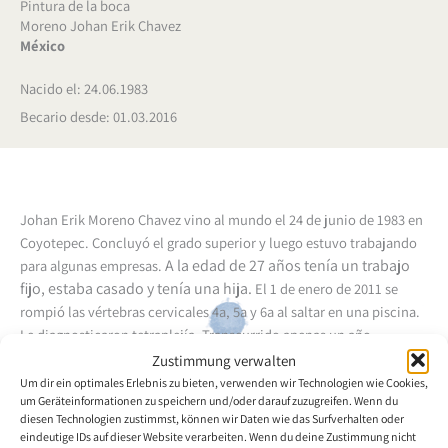
Pintura de la boca
Moreno Johan Erik Chavez
México
Nacido el: 24.06.1983
Becario desde: 01.03.2016
Johan Erik Moreno Chavez vino al mundo el 24 de junio de 1983 en
Coyotepec.
Concluyó el grado superior y luego estuvo trabajando
A la edad de 27 años tenía un trabajo
para algunas empresas.
fijo, estaba casado y tenía una hija.
El 1 de enero de 2011 se
rompió las vértebras cervicales 4a, 5a y 6a al saltar en una piscina.
Le diagnosticaron tetraplejía.
Transcurrido apenas un año,
mirando videos en Internet, vio a un joven pintor con la boca que
Zustimmung verwalten
hablaba sobre su vida.
Cuando Johan Erik regresó a casa comenzó
Um dir ein optimales Erlebnis zu bieten, verwenden wir Technologien wie Cookies,
um Geräteinformationen zu speichern und/oder darauf zuzugreifen. Wenn du
a pintar con la boca. Quedó entusiasmado al ver lo que podía
diesen Technologien zustimmst, können wir Daten wie das Surfverhalten oder
lograr.
Dibujar le relaja y mantiene su espíritu ocupado. Comenzó a
eindeutige IDs auf dieser Website verarbeiten. Wenn du deine Zustimmung nicht