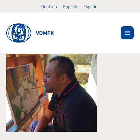
Ir
Deutsch
English
Español
al
contenido
VDMFK