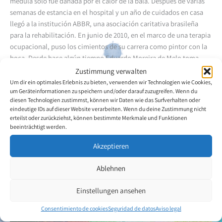
médula sólo fue dañada por el calor de la bala. Después de varias
semanas de estancia en el hospital y un año de cuidados en casa
llegó a la institución ABBR, una asociación caritativa brasileña
para la rehabilitación.
En junio de 2010, en el marco de una terapia
ocupacional, puso los cimientos de su carrera como pintor con la
boca. Desde hace algún tiempo Eduardo Moreira de Melo toma
clases particulares de arte con la profesora Rita de Cássia Câmara
Zustimmung verwalten
Campos. Las obras del pintor con la boca muestran su gran
Um dir ein optimales Erlebnis zu bieten, verwenden wir Technologien wie Cookies,
empeño.
um Geräteinformationen zu speichern und/oder darauf zuzugreifen. Wenn du
diesen Technologien zustimmst, können wir Daten wie das Surfverhalten oder
eindeutige IDs auf dieser Website verarbeiten. Wenn du deine Zustimmung nicht
erteilst oder zurückziehst, können bestimmte Merkmale und Funktionen
beeinträchtigt werden.
Volver a la descripción general del artista
Akzeptieren
Ablehnen
Einstellungen ansehen
Consentimiento de cookies
Seguridad de datos
Aviso legal