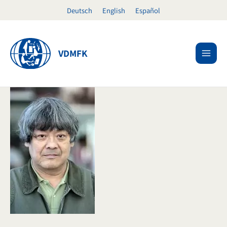
Ir
Deutsch
English
Español
al
contenido
VDMFK