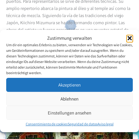
puertos. Para representarlos se sirve de diferentes técnicas. Su
amplio repertorio abarca la pintura al óleo y al temple así como la
técnica de mezcla. Siguiendo la vía de las tradiciones del viejo
Japón, Kiichiro Mizumura se ha ido formando como pintor. Las
obras del artista ya fueron presentadas en una muestra estatal de
arte en el "Art Museum" de Tokio. Asimismo ha participado ya en
Zustimmung verwalten
numerosas exposiciones en todo el mundo.
Um dir ein optimales Erlebnis zu bieten, verwenden wir Technologien wie Cookies,
um Geräteinformationen zu speichern und/oder darauf zuzugreifen. Wenn du
diesen Technologien zustimmst, können wir Daten wie das Surfverhalten oder
Volver a la descripción general del artista
eindeutige IDs auf dieser Website verarbeiten. Wenn du deine Zustimmung nicht
erteilst oder zurückziehst, können bestimmte Merkmale und Funktionen
beeinträchtigt werden.
Akzeptieren
Ablehnen
Einstellungen ansehen
Consentimiento de cookies
Seguridad de datos
Aviso legal