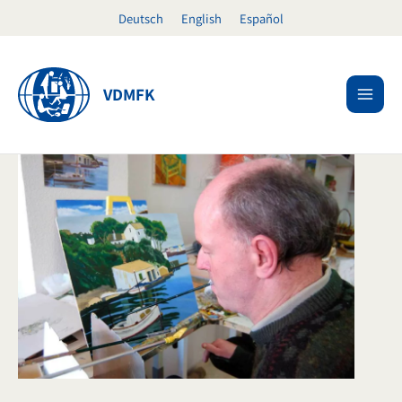
Ir
Deutsch
English
Español
al
contenido
VDMFK