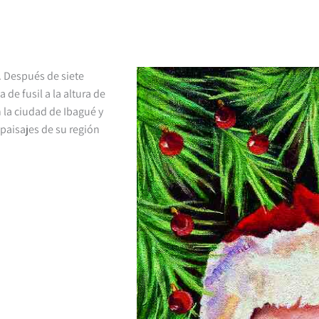
. Después de siete
 de fusil a la altura de
n la ciudad de Ibagué y
 paisajes de su región