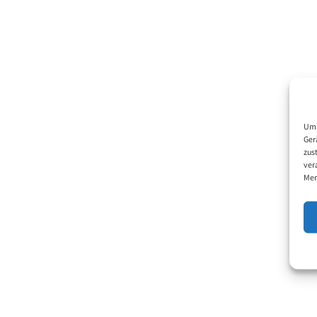
Um 
Ger
zus
ver
Mer