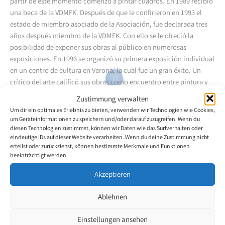
partir de este momento comenzó a pintar cuadros. En 1989 recibió
una beca de la VDMFK. Después de que le confirieron en 1993 el
estado de miembro asociado de la Asociación, fue declarada tres
años después miembro de la VDMFK. Con ello se le ofreció la
posibilidad de exponer sus obras al público en numerosas
exposiciones. En 1996 se organizó su primera exposición individual
en un centro de cultura en Verona, la cual fue un gran éxito. Un
crítico del arte calificó sus obras como encuentro entre pintura y
poesía, afirmando que ella sabe contar poemas en colores y que
Zustimmung verwalten
sus cuadros confieren una sensación de pasión y de alegría por
Um dir ein optimales Erlebnis zu bieten, verwenden wir Technologien wie Cookies,
vivir. Natalina Marcantoni entiende, según el crítico, conmover
um Geräteinformationen zu speichern und/oder darauf zuzugreifen. Wenn du
nuestros sentimientos profundos y nuestro alma soñoliento. Los
diesen Technologien zustimmst, können wir Daten wie das Surfverhalten oder
eindeutige IDs auf dieser Website verarbeiten. Wenn du deine Zustimmung nicht
colores de sus ramos de flores y sus paisajes emanan un efecto
erteilst oder zurückziehst, können bestimmte Merkmale und Funktionen
terapéutico para cualquiera que se enfrenta a sus obras con
beeinträchtigt werden.
espíritu abierto y puro.
Akzeptieren
Volver a la descripción general del artista
Ablehnen
Einstellungen ansehen