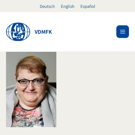
Ir
Deutsch
English
Español
al
contenido
VDMFK