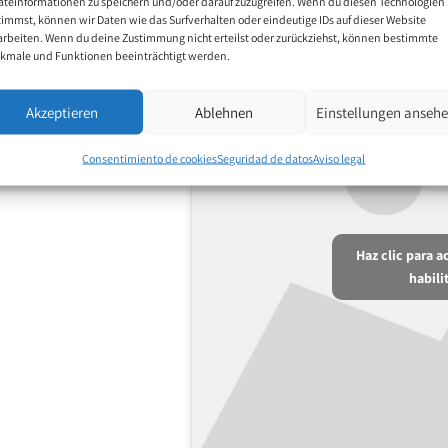
äteinformationen zu speichern und/oder darauf zuzugreifen. Wenn du diesen Technologien
timmst, können wir Daten wie das Surfverhalten oder eindeutige IDs auf dieser Website
arbeiten. Wenn du deine Zustimmung nicht erteilst oder zurückziehst, können bestimmte
kmale und Funktionen beeinträchtigt werden.
Akzeptieren
Ablehnen
Einstellungen anseh
Consentimiento de cookies
Seguridad de datos
Aviso legal
Haz clic para 
habili