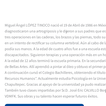
Miguel Ángel LÓPEZ TINOCO nació el 19 de Abril de 1986 en Méxi
diagnosticaron una artrogriposis y le dijeron a sus padres que er
tres operaciones en las caderas, los brazos y las piernas, todo 
en un intento de rectificar su columna vertebral. Aún al cabo de 
podía sus manos. A la edad de cuatro años fue a una escuela est
discapacitados. Siguieron terapias y una operación más en un ho
A la edad de 12 años terminó la escuela primaria. En la secundaria
de Bellas Artes. Allí aprendió a pintar al óleo y obtuvo el primer
A continuación cursó el Colegio Bachilleres, obteniendo el título
Recursos Humanos". Actualmente estudia Psicología en la Unive
Chapultepec. Gracias al apoyo de la universidad ya pudo realiza
También tuvo clases impartidas por Sr.D. José Eric CALVILLO Borj
VDMFK. Sus obras y su talento hacen esperar futuros éxitos.