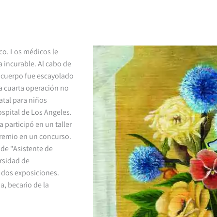
co. Los médicos le
a incurable. Al cabo de
su cuerpo fue escayolado
la cuarta operación no
atal para niños
spital de Los Angeles.
 participó en un taller
 premio en un concurso.
 de "Asistente de
rsidad de
r dos exposiciones.
a, becario de la