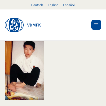
Ir
Deutsch
English
Español
al
contenido
VDMFK