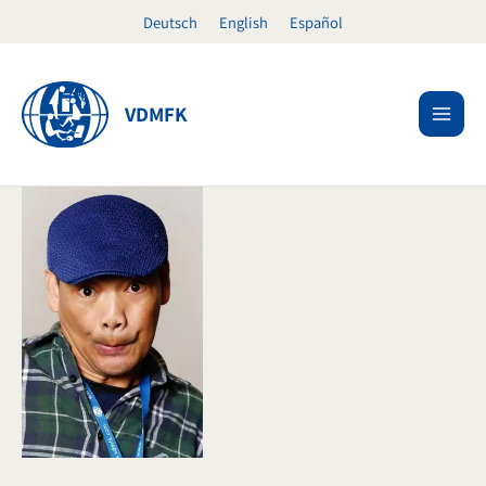
Ir
Deutsch
English
Español
al
contenido
VDMFK