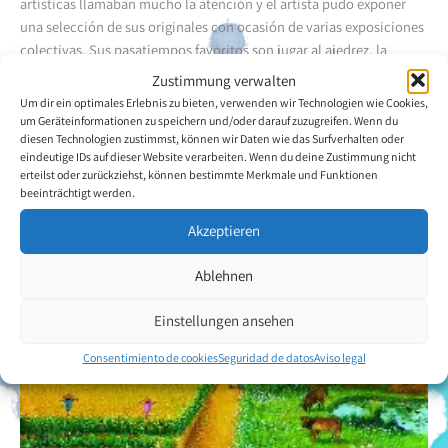
artísticas llamaban mucho la atención y el artista pudo exponer
una selección de sus originales con ocasión de varias exposiciones
colectivas. Sus pasatiempos favoritos son jugar al ajedrez, la
natación y varios juegos de pelota.
Zustimmung verwalten
Um dir ein optimales Erlebnis zu bieten, verwenden wir Technologien wie Cookies,
um Geräteinformationen zu speichern und/oder darauf zuzugreifen. Wenn du
Volver a la descripción general del artista
diesen Technologien zustimmst, können wir Daten wie das Surfverhalten oder
eindeutige IDs auf dieser Website verarbeiten. Wenn du deine Zustimmung nicht
erteilst oder zurückziehst, können bestimmte Merkmale und Funktionen
beeinträchtigt werden.
Akzeptieren
Ablehnen
Einstellungen ansehen
Consentimiento de cookies
Seguridad de datos
Aviso legal