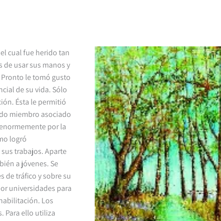
el cual fue herido tan
s de usar sus manos y
. Pronto le tomó gusto
cial de su vida. Sólo
ión. Ésta le permitió
brado miembro asociado
o enormemente por la
omo logró
sus trabajos. Aparte
bién a jóvenes. Se
 de tráfico y sobre su
por universidades para
habilitación. Los
 Para ello utiliza