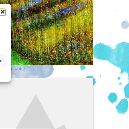
en
ees and water