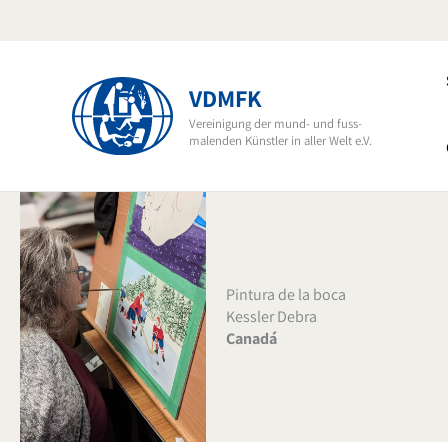
Ir
al
contenido
VDMFK
Vereinigung der mund- und fuss-
malenden Künstler in aller Welt e.V.
Pintura de la boca
Kessler Debra
Canadá