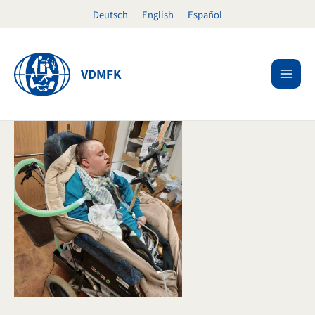
Ir
Deutsch
English
Español
al
contenido
VDMFK