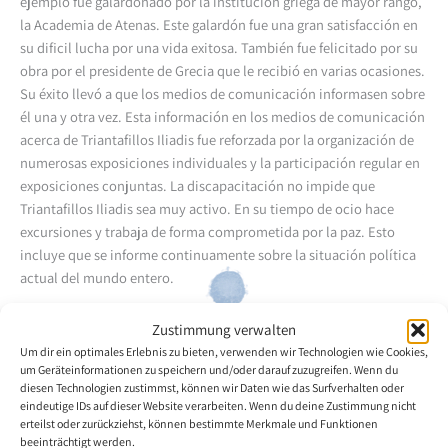
ejemplo fue galardonado por la institución griega de mayor rango,
la Academia de Atenas. Este galardón fue una gran satisfacción en
su dificil lucha por una vida exitosa. También fue felicitado por su
obra por el presidente de Grecia que le recibió en varias ocasiones.
Su éxito llevó a que los medios de comunicación informasen sobre
él una y otra vez. Esta información en los medios de comunicación
acerca de Triantafillos Iliadis fue reforzada por la organización de
numerosas exposiciones individuales y la participación regular en
exposiciones conjuntas. La discapacitación no impide que
Triantafillos Iliadis sea muy activo. En su tiempo de ocio hace
excursiones y trabaja de forma comprometida por la paz. Esto
incluye que se informe continuamente sobre la situación política
actual del mundo entero.
Volver a la descripción general del artista
Zustimmung verwalten
Um dir ein optimales Erlebnis zu bieten, verwenden wir Technologien wie Cookies,
um Geräteinformationen zu speichern und/oder darauf zuzugreifen. Wenn du
diesen Technologien zustimmst, können wir Daten wie das Surfverhalten oder
eindeutige IDs auf dieser Website verarbeiten. Wenn du deine Zustimmung nicht
erteilst oder zurückziehst, können bestimmte Merkmale und Funktionen
beeinträchtigt werden.