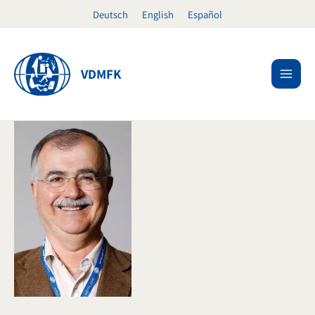
Ir
Deutsch
English
Español
al
contenido
VDMFK