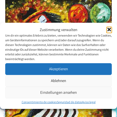
Zustimmung verwalten
Um dir ein optimales Erlebnis zu bieten, verwenden wir Technologien wie Cookies,
um Geräteinformationen zu speichern und/oder darauf zuzugreifen. Wenn du
diesen Technologien zustimmst, können wir Daten wie das Surfverhalten oder
eindeutige IDs auf dieser Website verarbeiten. Wenn du deine Zustimmung nicht
erteilst oder zurückziehst, können bestimmte Merkmale und Funktionen
beeinträchtigt werden.
Akzeptieren
Ablehnen
Einstellungen ansehen
Consentimiento de cookies
Seguridad de datos
Aviso legal