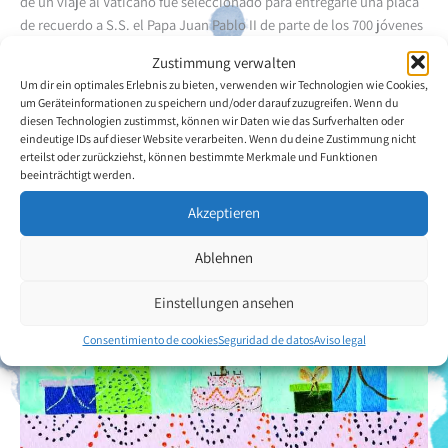
de un viaje al Vaticano fue seleccionado para entregarle una placa
de recuerdo a S.S. el Papa Juan Pablo II de parte de los 700 jóvenes
de Argentina. En consecuencia tuvo más exposiciones y fue
Zustimmung verwalten
galardonado por sus logros artísticos.
Um dir ein optimales Erlebnis zu bieten, verwenden wir Technologien wie Cookies,
um Geräteinformationen zu speichern und/oder darauf zuzugreifen. Wenn du
Volver a la descripción general del artista
diesen Technologien zustimmst, können wir Daten wie das Surfverhalten oder
eindeutige IDs auf dieser Website verarbeiten. Wenn du deine Zustimmung nicht
erteilst oder zurückziehst, können bestimmte Merkmale und Funktionen
beeinträchtigt werden.
Akzeptieren
Ablehnen
Einstellungen ansehen
Consentimiento de cookies
Seguridad de datos
Aviso legal