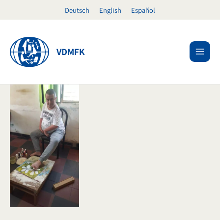
Ir
Deutsch
English
Español
al
contenido
VDMFK