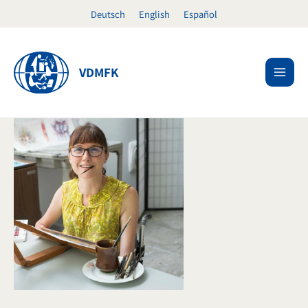
Ir
Deutsch
English
Español
al
contenido
VDMFK