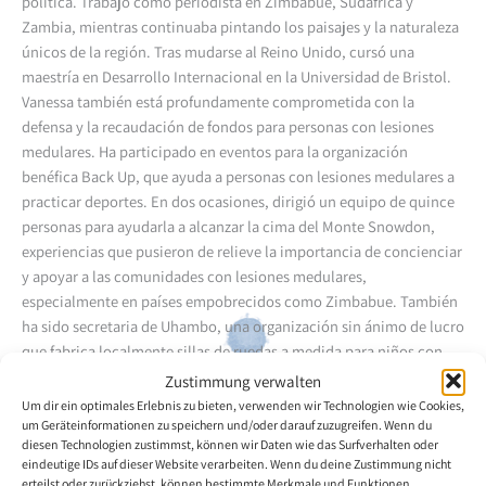
política.
Trabajó como periodista en Zimbabue, Sudáfrica y
Zambia, mientras continuaba pintando los paisajes y la naturaleza
únicos de la región.
Tras mudarse al Reino Unido, cursó una
maestría en Desarrollo Internacional en la Universidad de Bristol.
Vanessa también está profundamente comprometida con la
defensa y la recaudación de fondos para personas con lesiones
medulares.
Ha participado en eventos para la organización
benéfica Back Up, que ayuda a personas con lesiones medulares a
practicar deportes.
En dos ocasiones, dirigió un equipo de quince
personas para ayudarla a alcanzar la cima del Monte Snowdon,
experiencias que pusieron de relieve la importancia de concienciar
y apoyar a las comunidades con lesiones medulares,
especialmente en países empobrecidos como Zimbabue.
También
ha sido secretaria de Uhambo, una organización sin ánimo de lucro
que fabrica localmente sillas de ruedas a medida para niños con
discapacidades graves y opera en zonas rurales del sur de África.
Zustimmung verwalten
Um dir ein optimales Erlebnis zu bieten, verwenden wir Technologien wie Cookies,
um Geräteinformationen zu speichern und/oder darauf zuzugreifen. Wenn du
Volver a la descripción general del artista
diesen Technologien zustimmst, können wir Daten wie das Surfverhalten oder
eindeutige IDs auf dieser Website verarbeiten. Wenn du deine Zustimmung nicht
erteilst oder zurückziehst, können bestimmte Merkmale und Funktionen