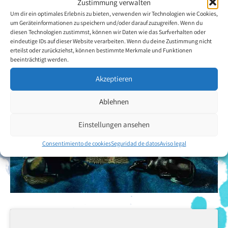
Zustimmung verwalten
Um dir ein optimales Erlebnis zu bieten, verwenden wir Technologien wie Cookies,
Volver a la descripción general del artista
um Geräteinformationen zu speichern und/oder darauf zuzugreifen. Wenn du
diesen Technologien zustimmst, können wir Daten wie das Surfverhalten oder
eindeutige IDs auf dieser Website verarbeiten. Wenn du deine Zustimmung nicht
erteilst oder zurückziehst, können bestimmte Merkmale und Funktionen
beeinträchtigt werden.
Akzeptieren
Ablehnen
Einstellungen ansehen
Consentimiento de cookies
Seguridad de datos
Aviso legal