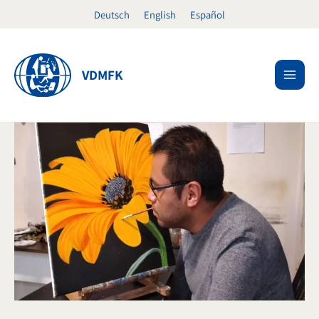
Ir
Deutsch
English
Español
al
contenido
VDMFK