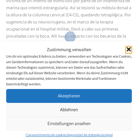
víctima de un intento de homicidio por parte de un infanterista de
marina que intentó estrangularla. Así se lesionó su médula dorsal a
la altura de la columna cervical (C4-C5), quedando tetrapléjica. Por
sugerencia de su neurocirujano, en el marco de la terapia
ocupacional en el hospital militar, llevó a cabo sus primeras
pinceladas con la boca. Allí tuvo contacto con los becarios de la
VDMFK y pintores con la boca Helio Hernando Hurtado y Emiss
Zustimmung verwalten
Belba Caldas que la apoyaron en su afán de mejorar artísticamente.
Um dir ein optimales Erlebnis zu bieten, verwenden wir Technologien wie Cookies,
El becario de la VDMFK Luis Ariel Criollo estableció el primer
um Geräteinformationen zu speichern und/oder darauf zuzugreifen. Wenn du
contacto de la artista con su actual maestro de pintura Carlos Para
diesen Technologien zustimmst, können wir Daten wie das Surfverhalten oder
(artista visual) que apoya activamente a la pintora con la boca.
eindeutige IDs auf dieser Website verarbeiten. Wenn du deine Zustimmung nicht
erteilst oder zurückziehst, können bestimmte Merkmale und Funktionen
beeinträchtigt werden.
Volver a la descripción general del artista
Akzeptieren
Ablehnen
Einstellungen ansehen
Consentimiento de cookies
Seguridad de datos
Aviso legal