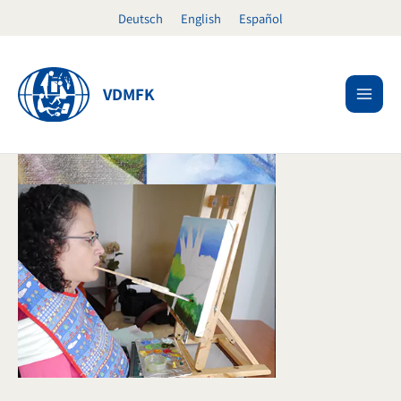
Ir
Deutsch
English
Español
al
contenido
VDMFK