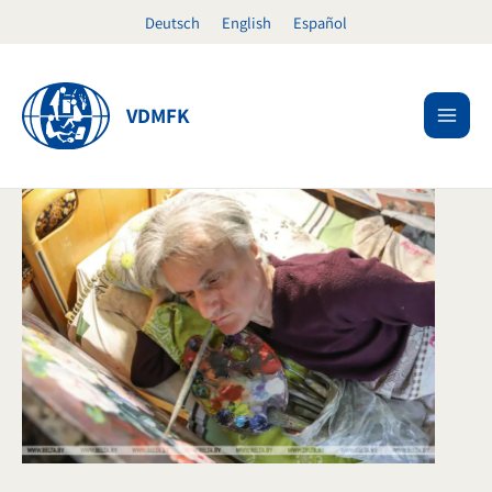
Ir
Deutsch
English
Español
al
contenido
VDMFK