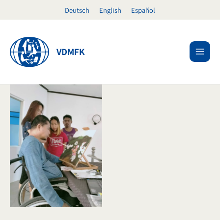
Ir
Deutsch
English
Español
al
contenido
VDMFK