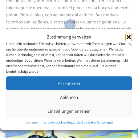
rehabilitación y formación. La pintura con la boca era el único
talento que le quedaba, así tomó el pincel con la boca y comenzó a
pintar. Pinta al óleo, con acuarelas y al acrílico. Sus motivos
favoritos son las flores, ciertos paisajes y cuadros figurativos. Le
gustan los cuadros con personas que reflejan sus circunstancias de
vida reales y el entorno. Expresa sus problemas en el lienzo. E
Zustimmung verwalten
autodidact y ha participado en exposiciones de arte de otras
Um dir ein optimales Erlebnis zu bieten, verwenden wir Technologien wie Cookies,
um Geräteinformationen zu speichern und/oder darauf zuzugreifen. Wenn du
organizaciones y por ello está muy motivado. La Christopher Reeve
diesen Technologien zustimmst, können wir Daten wie das Surfverhalten oder
Paralysis Foundation le dio la dirección de la VDMFK.
eindeutige IDs auf dieser Website verarbeiten. Wenn du deine Zustimmung nicht
erteilst oder zurückziehst, können bestimmte Merkmale und Funktionen
beeinträchtigt werden.
Volver a la descripción general del artista
Akzeptieren
Ablehnen
Einstellungen ansehen
Consentimiento de cookies
Seguridad de datos
Aviso legal