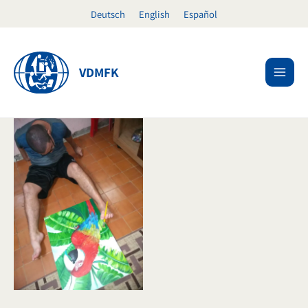
Ir
Deutsch
English
Español
al
contenido
VDMFK