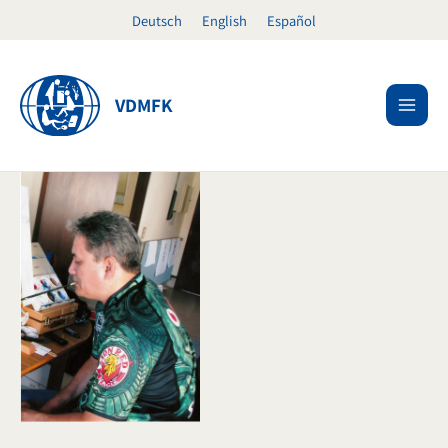
Ir
Deutsch
English
Español
al
contenido
VDMFK