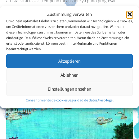
artista. Gracias a su empeño incansable ya pudo progresar
considerablemente en la pintura con la boca.
Zustimmung verwalten
Um dir ein optimales Erlebnis zu bieten, verwenden wir Technologien wie Cookies,
Volver a la descripción general del artista
um Geräteinformationen zu speichern und/oder darauf zuzugreifen. Wenn du
diesen Technologien zustimmst, können wir Daten wie das Surfverhalten oder
eindeutige IDs auf dieser Website verarbeiten. Wenn du deine Zustimmung nicht
erteilst oder zurückziehst, können bestimmte Merkmale und Funktionen
beeinträchtigt werden.
Akzeptieren
Ablehnen
Einstellungen ansehen
Consentimiento de cookies
Seguridad de datos
Aviso legal