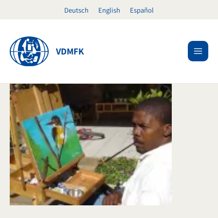
Ir
Deutsch
English
Español
al
contenido
VDMFK