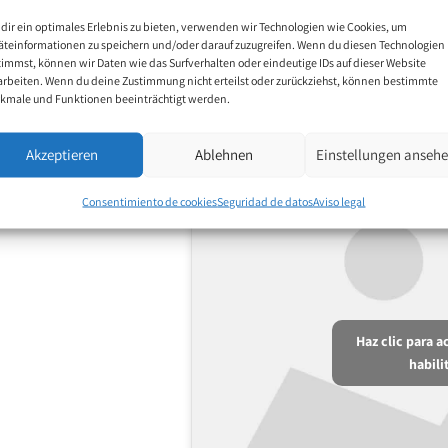
dir ein optimales Erlebnis zu bieten, verwenden wir Technologien wie Cookies, um
äteinformationen zu speichern und/oder darauf zuzugreifen. Wenn du diesen Technologien
timmst, können wir Daten wie das Surfverhalten oder eindeutige IDs auf dieser Website
arbeiten. Wenn du deine Zustimmung nicht erteilst oder zurückziehst, können bestimmte
kmale und Funktionen beeinträchtigt werden.
Akzeptieren
Ablehnen
Einstellungen anseh
Consentimiento de cookies
Seguridad de datos
Aviso legal
Haz clic para 
habili