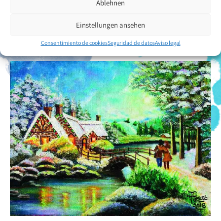
Ablehnen
mucho si fuera aceptado por la VDMFK.
Einstellungen ansehen
Volver a la descripción general del artista
Consentimiento de cookies
Seguridad de datos
Aviso legal