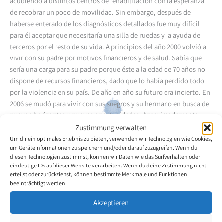
acudiendo a distintos centros de rehabilitación con la esperanza
de recobrar un poco de movilidad. Sin embargo, después de
haberse enterado de los diagnósticos detallados fue muy difícil
para él aceptar que necesitaría una silla de ruedas y la ayuda de
terceros por el resto de su vida. A principios del año 2000 volvió a
vivir con su padre por motivos financieros y de salud. Sabía que
sería una carga para su padre porque éste a la edad de 70 años no
dispone de recursos financieros, dado que lo había perdido todo
por la violencia en su país. De año en año su futuro era incierto. En
2006 se mudó para vivir con sus suegros y su hermano en busca de
nuevos horizontes y nuevas oportunidades. Aproximadamente
hace un año obtuvo ayuda moral y financiera y así tuvo la
Zustimmung verwalten
oportunidad de tomar clases dos veces al mes en su casa,
Um dir ein optimales Erlebnis zu bieten, verwenden wir Technologien wie Cookies,
um Geräteinformationen zu speichern und/oder darauf zuzugreifen. Wenn du
impartidas por Carlos Parra Duarte, becario de la VDMFK que
diesen Technologien zustimmst, können wir Daten wie das Surfverhalten oder
mientras tanto ha fallecido. Sr.D. Luis Ariel CRIOLLO Roldan,
eindeutige IDs auf dieser Website verarbeiten. Wenn du deine Zustimmung nicht
becario de la VDMFK, es su modelo de vida. La ayuda moral y
erteilst oder zurückziehst, können bestimmte Merkmale und Funktionen
financiera fue muy importante para él. Hace seis meses conoció a
beeinträchtigt werden.
Sr.D. Belisario GOMEZ PEREZ, becario de la VDMFK, quien le ofrece
Akzeptieren
orientación y apoyo moral. Hoy, gracias a ambos becarios, ve la
vida desde otra perspectiva y con más entusiasmo y se alegraría