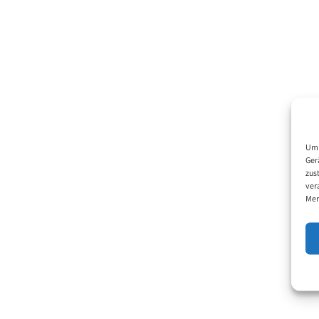
Um 
Ger
zus
ver
Mer