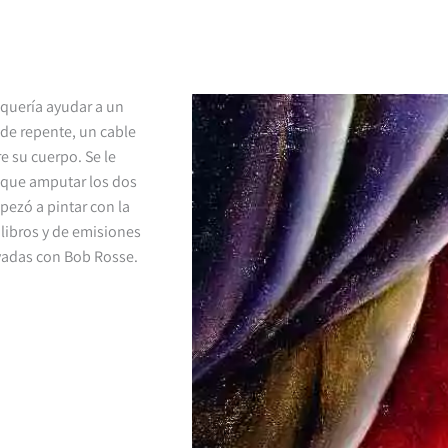
 quería ayudar a un
de repente, un cable
e su cuerpo. Se le
 que amputar los dos
pezó a pintar con la
 libros y de emisiones
rivadas con Bob Rosse.