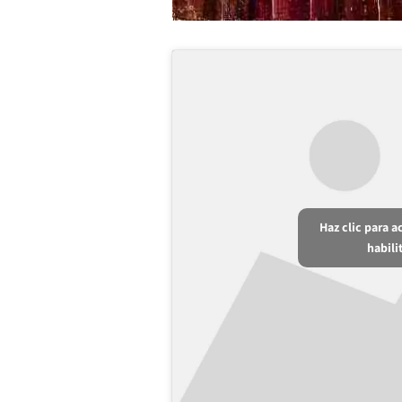
Haz clic para 
habili