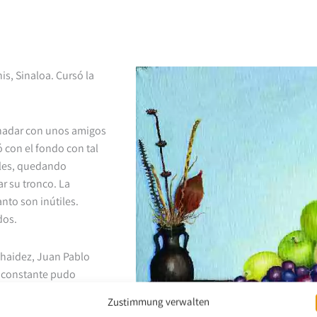
s, Sinaloa. Cursó la
a nadar con unos amigos
 con el fondo con tal
cales, quedando
r su tronco. La
nto son inútiles.
dos.
Chaidez, Juan Pablo
o constante pudo
Zustimmung verwalten