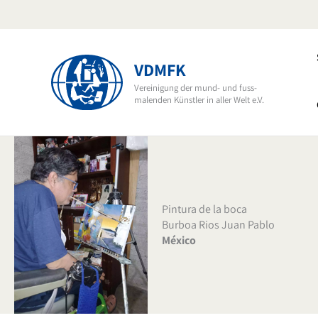
Ir
al
contenido
VDMFK
Vereinigung der mund- und fuss-
malenden Künstler in aller Welt e.V.
Pintura de la boca
Burboa Rios Juan Pablo
México