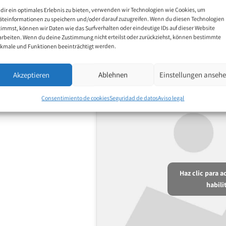
dir ein optimales Erlebnis zu bieten, verwenden wir Technologien wie Cookies, um
äteinformationen zu speichern und/oder darauf zuzugreifen. Wenn du diesen Technologien
timmst, können wir Daten wie das Surfverhalten oder eindeutige IDs auf dieser Website
arbeiten. Wenn du deine Zustimmung nicht erteilst oder zurückziehst, können bestimmte
kmale und Funktionen beeinträchtigt werden.
Akzeptieren
Ablehnen
Einstellungen anseh
Consentimiento de cookies
Seguridad de datos
Aviso legal
Haz clic para 
habili