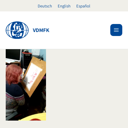
Ir
Deutsch
English
Español
al
contenido
VDMFK