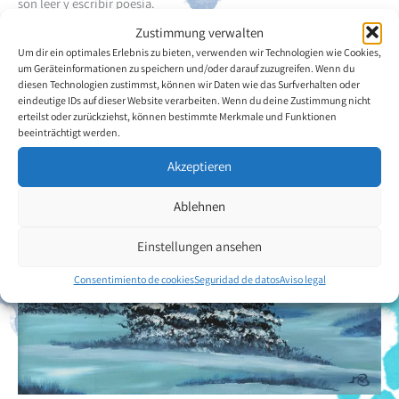
son leer y escribir poesía.
Zustimmung verwalten
Volver a la descripción general del artista
Um dir ein optimales Erlebnis zu bieten, verwenden wir Technologien wie Cookies,
um Geräteinformationen zu speichern und/oder darauf zuzugreifen. Wenn du
diesen Technologien zustimmst, können wir Daten wie das Surfverhalten oder
eindeutige IDs auf dieser Website verarbeiten. Wenn du deine Zustimmung nicht
erteilst oder zurückziehst, können bestimmte Merkmale und Funktionen
beeinträchtigt werden.
Akzeptieren
Ablehnen
Einstellungen ansehen
Consentimiento de cookies
Seguridad de datos
Aviso legal