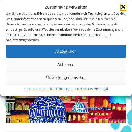
lugar en el Centro de Congresos de Kuala Lumpur en mayo de 2011.
Zustimmung verwalten
Um dir ein optimales Erlebnis zu bieten, verwenden wir Technologien wie Cookies,
Volver a la descripción general del artista
um Geräteinformationen zu speichern und/oder darauf zuzugreifen. Wenn du
diesen Technologien zustimmst, können wir Daten wie das Surfverhalten oder
eindeutige IDs auf dieser Website verarbeiten. Wenn du deine Zustimmung nicht
erteilst oder zurückziehst, können bestimmte Merkmale und Funktionen
beeinträchtigt werden.
Akzeptieren
Ablehnen
Einstellungen ansehen
Consentimiento de cookies
Seguridad de datos
Aviso legal