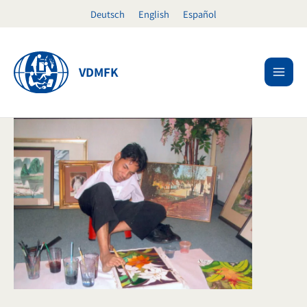
Ir
Deutsch
English
Español
al
contenido
VDMFK