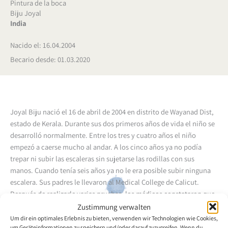
Pintura de la boca
Biju Joyal
India
Nacido el: 16.04.2004
Becario desde: 01.03.2020
Joyal Biju nació el 16 de abril de 2004 en distrito de Wayanad Dist,
estado de Kerala. Durante sus dos primeros años de vida el niño se
desarrolló normalmente. Entre los tres y cuatro años el niño
empezó a caerse mucho al andar. A los cinco años ya no podía
trepar ni subir las escaleras sin sujetarse las rodillas con sus
manos. Cuando tenía seis años ya no le era posible subir ninguna
escalera. Sus padres le llevaron al Medical College de Calicut.
Después de realizarle varias pruebas, los médicos constataron que
sufría de una distrofia muscular. Después sus padres buscaron
Zustimmung verwalten
todos los tratamientos posibles, pero al final supieron que no
Um dir ein optimales Erlebnis zu bieten, verwenden wir Technologien wie Cookies,
um Geräteinformationen zu speichern und/oder darauf zuzugreifen. Wenn du