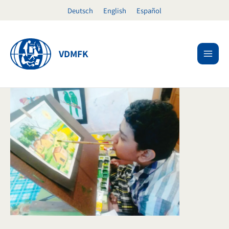
Ir
Deutsch
English
Español
al
contenido
VDMFK