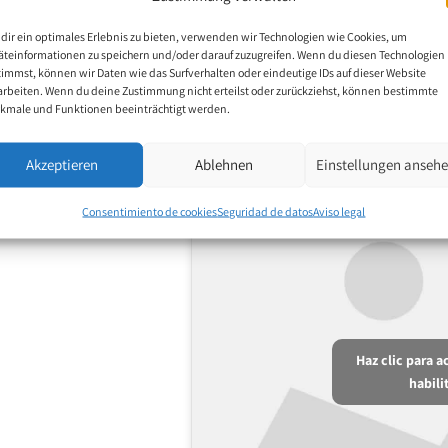
dir ein optimales Erlebnis zu bieten, verwenden wir Technologien wie Cookies, um
äteinformationen zu speichern und/oder darauf zuzugreifen. Wenn du diesen Technologien
timmst, können wir Daten wie das Surfverhalten oder eindeutige IDs auf dieser Website
arbeiten. Wenn du deine Zustimmung nicht erteilst oder zurückziehst, können bestimmte
kmale und Funktionen beeinträchtigt werden.
Akzeptieren
Ablehnen
Einstellungen anseh
Consentimiento de cookies
Seguridad de datos
Aviso legal
Haz clic para 
habili