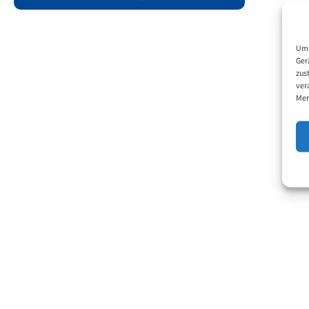
Um 
Ger
zus
ver
Mer