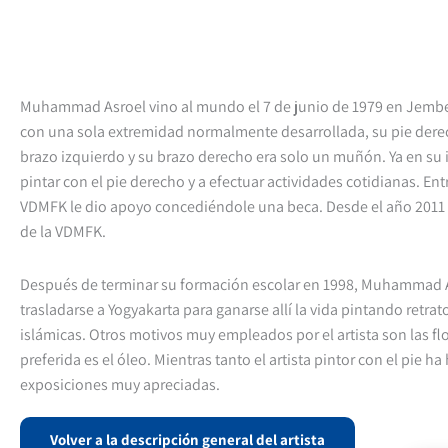
Muhammad Asroel vino al mundo el 7 de junio de 1979 en Jember
con una sola extremidad normalmente desarrollada, su pie dere
brazo izquierdo y su brazo derecho era solo un muñón. Ya en su
pintar con el pie derecho y a efectuar actividades cotidianas. Ent
VDMFK le dio apoyo concediéndole una beca. Desde el año 201
de la VDMFK.
Después de terminar su formación escolar en 1998, Muhammad A
trasladarse a Yogyakarta para ganarse allí la vida pintando retrato
islámicas. Otros motivos muy empleados por el artista son las flo
preferida es el óleo. Mientras tanto el artista pintor con el pie ha
exposiciones muy apreciadas.
Volver a la descripción general del artista