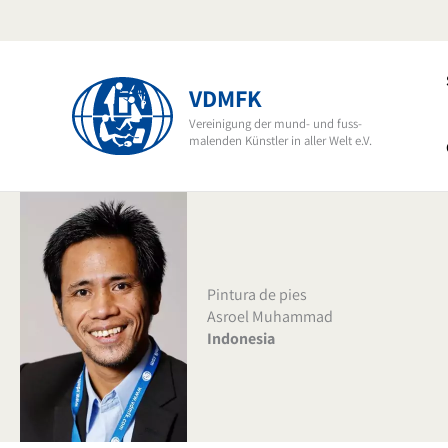
Ir
al
contenido
VDMFK
Vereinigung der mund- und fuss-
malenden Künstler in aller Welt e.V.
Pintura de pies
Asroel Muhammad
Indonesia