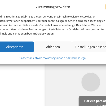
Zustimmung verwalten
dir ein optimales Erlebnis zu bieten, verwenden wir Technologien wie Cookies, um
äteinformationen zu speichern und/oder darauf zuzugreifen. Wenn du diesen Technologien
timmst, können wir Daten wie das Surfverhalten oder eindeutige IDs auf dieser Website
arbeiten. Wenn du deine Zustimmung nicht erteilst oder zurückziehst, können bestimmte
kmale und Funktionen beeinträchtigt werden.
Le
Akzeptieren
Ablehnen
Einstellungen anseh
Consentimiento de cookies
Seguridad de datos
Aviso legal
Haz clic para 