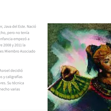
, Java del Este. Nació
cho, pero no tenía
 infancia empezó a
re 2008 y 2011 la
1 es Miembro Asociado
sroel decidió
s y caligrafías
res. Su técnica
 hecho varias