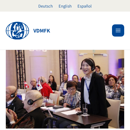
Ir
Deutsch
English
Español
al
contenido
VDMFK