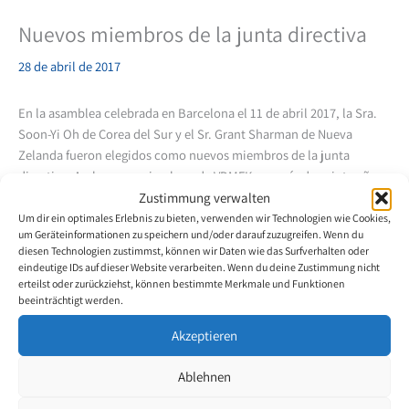
Nuevos miembros de la junta directiva
28 de abril de 2017
En la asamblea celebrada en Barcelona el 11 de abril 2017, la Sra.
Soon-Yi Oh de Corea del Sur y el Sr. Grant Sharman de Nueva
Zelanda fueron elegidos como nuevos miembros de la junta
directiva. Ambos son miembros de VDMFK por más de veinte años
y artistas reconocidos. Junto con
los otros miembros
de la junta,
Zustimmung verwalten
guiarán la política de VDMFK durante los próximos seis años. Un
Um dir ein optimales Erlebnis zu bieten, verwenden wir Technologien wie Cookies,
um Geräteinformationen zu speichern und/oder darauf zuzugreifen. Wenn du
encargo honorable pero también muy exigente. La gerencia felicita
diesen Technologien zustimmst, können wir Daten wie das Surfverhalten oder
y les desea tanto éxito.
eindeutige IDs auf dieser Website verarbeiten. Wenn du deine Zustimmung nicht
erteilst oder zurückziehst, können bestimmte Merkmale und Funktionen
beeinträchtigt werden.
Akzeptieren
Ablehnen