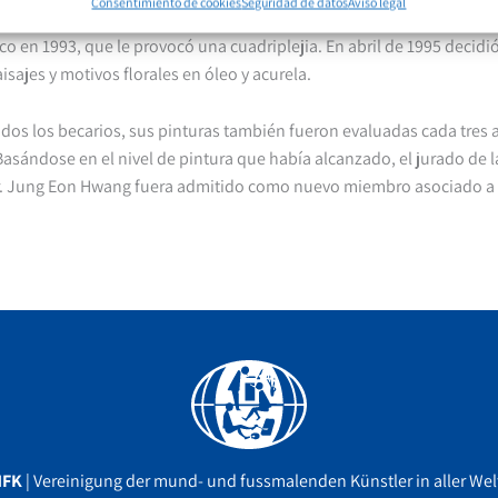
Consentimiento de cookies
Seguridad de datos
Aviso legal
l 14 de mayo de 1965 en Seúl. Se formó como ingeniero mecánico su
co en 1993, que le provocó una cuadriplejia. En abril de 1995 decidió
aisajes y motivos florales en óleo y acurela.
os los becarios, sus pinturas también fueron evaluadas cada tres a
Basándose en el nivel de pintura que había alcanzado, el jurado d
r. Jung Eon Hwang fuera admitido como nuevo miembro asociado a 
Facebook
YouTube
Instagram
MFK
| Vereinigung der mund- und fussmalenden Künstler in aller Welt