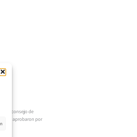
n del consejo de
onsejo aprobaron por
en