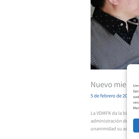
Nuevo miembro
Um 
Ger
5 de febrero de 2021
zus
ver
Mer
La VDMFK da la bienve
administración de dici
unanimidad su adhesi