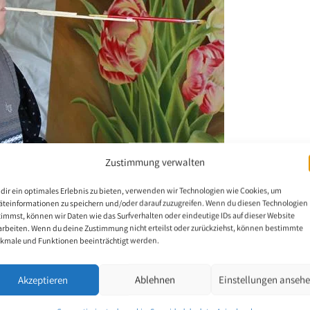
Zustimmung verwalten
 asociado del Corea del Sur
dir ein optimales Erlebnis zu bieten, verwenden wir Technologien wie Cookies, um
äteinformationen zu speichern und/oder darauf zuzugreifen. Wenn du diesen Technologien
timmst, können wir Daten wie das Surfverhalten oder eindeutige IDs auf dieser Website
arbeiten. Wenn du deine Zustimmung nicht erteilst oder zurückziehst, können bestimmte
kmale und Funktionen beeinträchtigt werden.
nida a Jung Eon Hwang como nuevo miembro asociado. En la reunió
embre de 2020, celebrada por videoconferencia, los miembros del c
Akzeptieren
Ablehnen
Einstellungen anseh
ón.