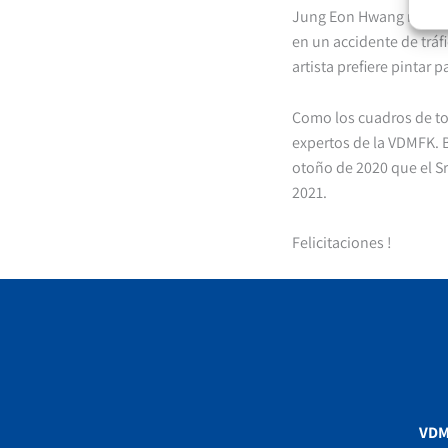
Jung Eon Hwang nació e
en un accidente de tráfi
artista prefiere pintar p
Como los cuadros de tod
expertos de la VDMFK. 
otoño de 2020 que el S
2021.
Felicitaciones !
VD