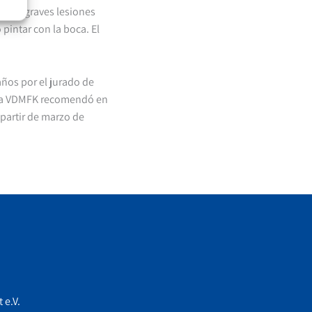
frió graves lesiones
 pintar con la boca. El
ños por el jurado de
e la VDMFK recomendó en
partir de marzo de
 e.V.