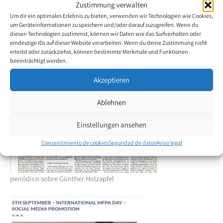
Artistas
Zustimmung verwalten
Um dir ein optimales Erlebnis zu bieten, verwenden wir Technologien wie Cookies,
um Geräteinformationen zu speichern und/oder darauf zuzugreifen. Wenn du
diesen Technologien zustimmst, können wir Daten wie das Surfverhalten oder
eindeutige IDs auf dieser Website verarbeiten. Wenn du deine Zustimmung nicht
erteilst oder zurückziehst, können bestimmte Merkmale und Funktionen
colombianos durante la pintura Muestra
beeinträchtigt werden.
Akzeptieren
Ablehnen
Artículo de
Einstellungen ansehen
Consentimiento de cookies
Seguridad de datos
Aviso legal
periódico sobre Günther Holzapfel