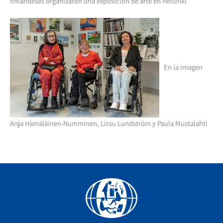
finlandeses organizaron una exposición de arte en Helsinki
En la imagen
Anja Hämäläinen-Numminen, Lissu Lundström y Paula Mustalahti
Facebook
YouTube
Instagram