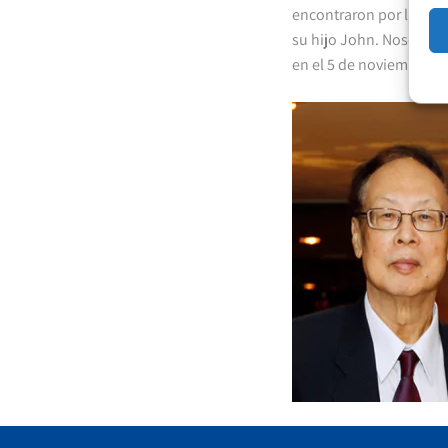
encontraron por la pri
su hijo John. Nosotros
en el 5 de noviembre 201