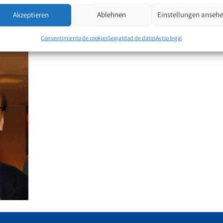
mera vez qundo trabajaban por la misma empresa comercial. Alguno
Akzeptieren
Ablehnen
Einstellungen anseh
 siempre lo recordaremos como un caballero con un gran corazón. Su
6 a las 13:00 en Taipei.
Consentimiento de cookies
Seguridad de datos
Aviso legal