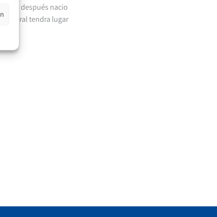
s anos después nacio
en
 funeral tendra lugar