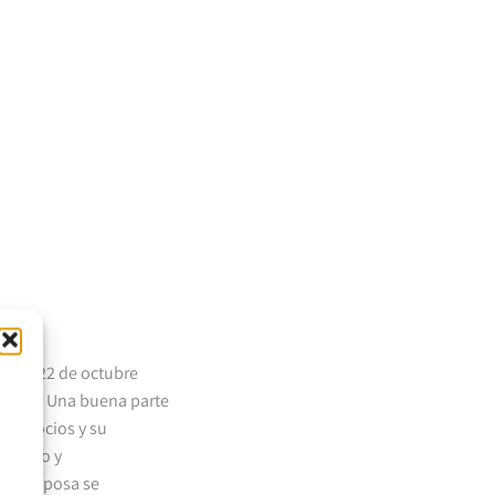
rió el 22 de octubre
torial. Una buena parte
os negocios y su
sistido y
y su esposa se