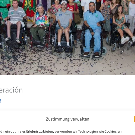
eración
8
me sobre la reunión en el complejo turístico de Jonosake, donde pi
Zustimmung verwalten
n para celebrar la «superación».
dir ein optimales Erlebnis zu bieten, verwenden wir Technologien wie Cookies, um