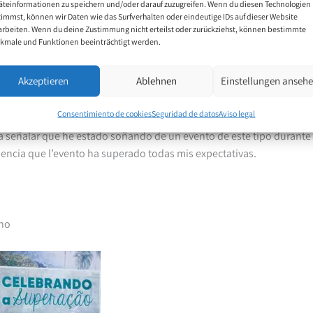
äteinformationen zu speichern und/oder darauf zuzugreifen. Wenn du diesen Technologien
ía que me brindó el 2018, el 25 de noviembre de 2018 fue un día mu
timmst, können wir Daten wie das Surfverhalten oder eindeutige IDs auf dieser Website
de presentar nuestras 38 obras a los 2,500 visitantes presentes. Con
arbeiten. Wenn du deine Zustimmung nicht erteilst oder zurückziehst, können bestimmte
kmale und Funktionen beeinträchtigt werden.
mos pasado algunos momentos maravillosos y agradables en un a
Akzeptieren
Ablehnen
Einstellungen anseh
ebrando la superación»
recordó nuestro éxito personal a lo largo de
 A. E. Stegmann. Nos permitió vivir por el arte y perseguir nuevos obj
Consentimiento de cookies
Seguridad de datos
Aviso legal
a señalar que he estado soñando de un evento de este tipo durante
iencia que l’evento ha superado todas mis expectativas.
eno