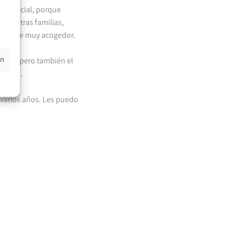
y especial, porque
 nuestras familias,
mbiente muy acogedor.
en
l año, pero también el
etivos.
 varios años. Les puedo