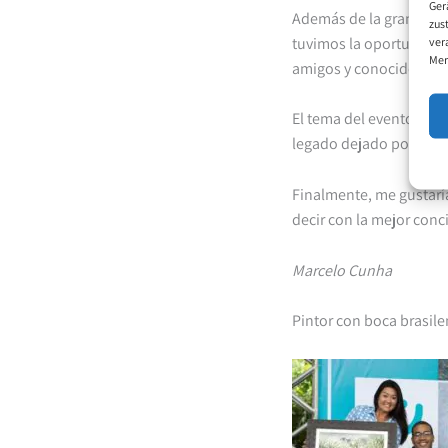
Ger
Además de la gran alegr
zus
tuvimos la oportunidad 
ver
Mer
amigos y conocidos he
El tema del evento
«Cel
legado dejado por el Sr.
Finalmente, me gustarí
decir con la mejor conc
Marcelo Cunha
Pintor con boca brasil