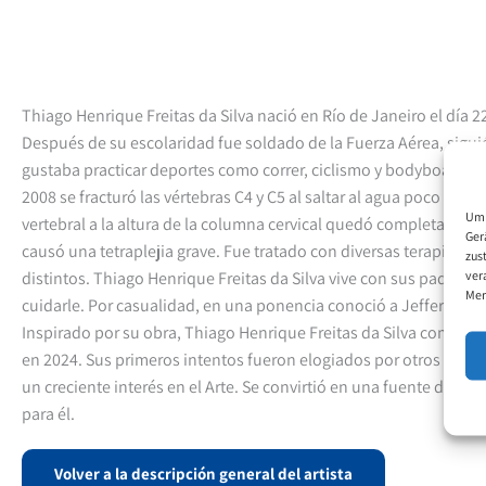
Thiago Henrique Freitas da Silva nació en Río de Janeiro el día 
Después de su escolaridad fue soldado de la Fuerza Aérea, siguió
gustaba practicar deportes como correr, ciclismo y bodyboard. El
2008 se fracturó las vértebras C4 y C5 al saltar al agua poco pro
Um 
vertebral a la altura de la columna cervical quedó completament
Ger
causó una tetraplejia grave. Fue tratado con diversas terapias e
zus
ver
distintos. Thiago Henrique Freitas da Silva vive con sus padres 
Mer
cuidarle. Por casualidad, en una ponencia conoció a Jefferson M
Inspirado por su obra, Thiago Henrique Freitas da Silva comenzó
en 2024. Sus primeros intentos fueron elogiados por otros Artist
un creciente interés en el Arte. Se convirtió en una fuente de fue
para él.
Volver a la descripción general del artista