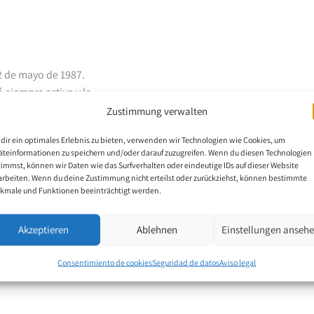
22 de mayo de 1987.
 siempre activo y le
 día 2 de marzo de
Zustimmung verwalten
funda. La médula
dir ein optimales Erlebnis zu bieten, verwenden wir Technologien wie Cookies, um
e separada, lo que
äteinformationen zu speichern und/oder darauf zuzugreifen. Wenn du diesen Technologien
n dos hospitales
timmst, können wir Daten wie das Surfverhalten oder eindeutige IDs auf dieser Website
arbeiten. Wenn du deine Zustimmung nicht erteilst oder zurückziehst, können bestimmte
que se dedican a
kmale und Funktionen beeinträchtigt werden.
aia (Becario).
 a pintar con la boca
Akzeptieren
Ablehnen
Einstellungen anseh
as y luego desarrolló
rza y autorrealización
Consentimiento de cookies
Seguridad de datos
Aviso legal