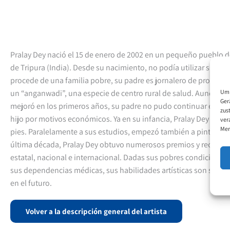
Pralay Dey nació el 15 de enero de 2002 en un pequeño pueblo d
de Tripura (India). Desde su nacimiento, no podía utilizar sus m
procede de una familia pobre, su padre es jornalero de profesió
Um 
un “anganwadi”, una especie de centro rural de salud. Aunque la
Ger
mejoró en los primeros años, su padre no pudo continuar el tra
zus
hijo por motivos económicos. Ya en su infancia, Pralay Dey aprend
ver
Mer
pies. Paralelamente a sus estudios, empezó también a pintar de
última década, Pralay Dey obtuvo numerosos premios y reconoci
estatal, nacional e internacional. Dadas sus pobres condiciones
sus dependencias médicas, sus habilidades artísticas son su ún
en el futuro.
Volver a la descripción general del artista