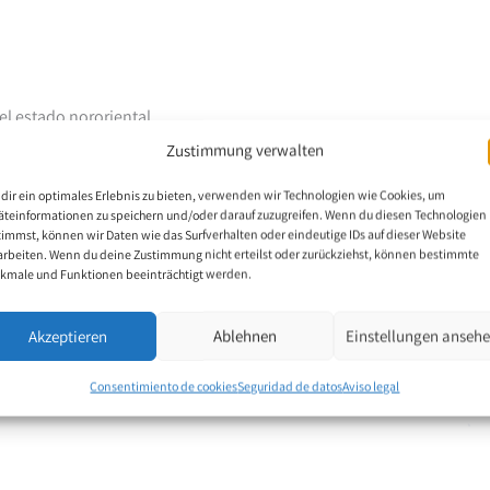
el estado nororiental
anos. Pralay Dey
Zustimmung verwalten
n y su madre trabaja en
dir ein optimales Erlebnis zu bieten, verwenden wir Technologien wie Cookies, um
 salud de Pralay Dey
äteinformationen zu speichern und/oder darauf zuzugreifen. Wenn du diesen Technologien
tamiento médico de su
timmst, können wir Daten wie das Surfverhalten oder eindeutige IDs auf dieser Website
ió a escribir con los
arbeiten. Wenn du deine Zustimmung nicht erteilst oder zurückziehst, können bestimmte
kmale und Funktionen beeinträchtigt werden.
 la misma manera. En la
mientos a nivel
 previas económicas y
Akzeptieren
Ablehnen
Einstellungen anseh
ica fuente de sustento
Consentimiento de cookies
Seguridad de datos
Aviso legal