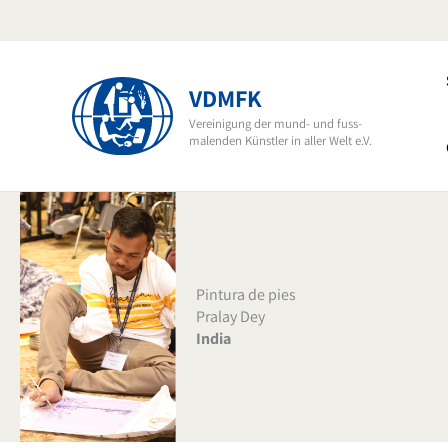
Ir
al
contenido
VDMFK
Vereinigung der mund- und fuss-
malenden Künstler in aller Welt e.V.
Pintura de pies
Pralay Dey
India