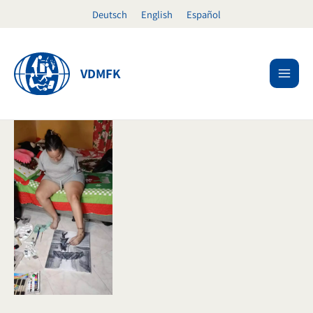
Ir
Deutsch
English
Español
al
contenido
VDMFK