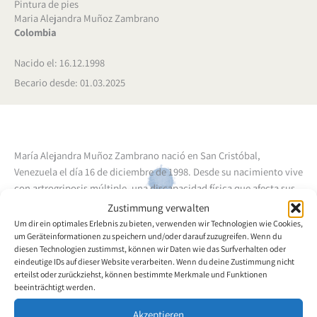
Pintura de pies
Maria Alejandra Muñoz Zambrano
Colombia
Nacido el: 16.12.1998
Becario desde: 01.03.2025
María Alejandra Muñoz Zambrano nació en San Cristóbal,
Venezuela el día 16 de diciembre de 1998. Desde su nacimiento vive
con artrogriposis múltiple, una discapacidad física que afecta sus
articulaciones. Dado que sus padres biológicos no querían
Zustimmung verwalten
cuidarla, se crio con su abuela materna. Es la más joven de una
Um dir ein optimales Erlebnis zu bieten, verwenden wir Technologien wie Cookies,
hermana biológica y cinco hermanos de acogida. Se graduó a la
um Geräteinformationen zu speichern und/oder darauf zuzugreifen. Wenn du
diesen Technologien zustimmst, können wir Daten wie das Surfverhalten oder
edad de 16 años en el Liceo Musical Cipriano Castro. A los 19 años
eindeutige IDs auf dieser Website verarbeiten. Wenn du deine Zustimmung nicht
obtuvo la nacionalidad colombiana y se mudó a Cúcuta, Norte de
erteilst oder zurückziehst, können bestimmte Merkmale und Funktionen
Santander, Colombia. Debido a su discapacidad, ya de pequeña
beeinträchtigt werden.
María Alejandra Muñoz Zambrano aprendió a hacer cosas con su
Akzeptieren