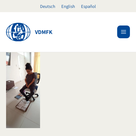
Ir
Deutsch
English
Español
al
contenido
VDMFK