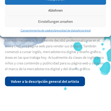
boca y sus pies. Pronto mostró gran interés en la música y a la edad
de ocho años comenzó a tocar el piano. Daba conciertos en
Ablehnen
distintos barrios de San Cristóbal. A la edad de nueve años pasó a
formar parte del Coro Infantil Sinfónico Nacional de Táchira, donde
Einstellungen ansehen
cantaba durante tres años. Aparte de la música, también desarrolló
un talento para el arte digital. A los 16 años comenzó a hacer
Consentimiento de cookies
Seguridad de datos
Aviso legal
dibujos en su ordenador. A los 18 años comenzó a dibujar y pintar
con más frecuencia. A los veinte decidió profesionalizarse en el
arte y creó una página web para vender sus dibujos. También
comenzó a cursar inglés, mercadotecnia digital y diseño gráfico,
áreas en las que trabaja hoy. Actualmente da clases de inglés para
niños y crea contenido y publicidad para su página web y otras en
el marco de la mercadotecnia digital y del diseño gráfico.
Volver a la descripción general del artista