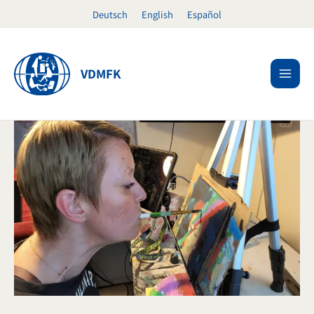
Ir
Deutsch
English
Español
al
contenido
VDMFK