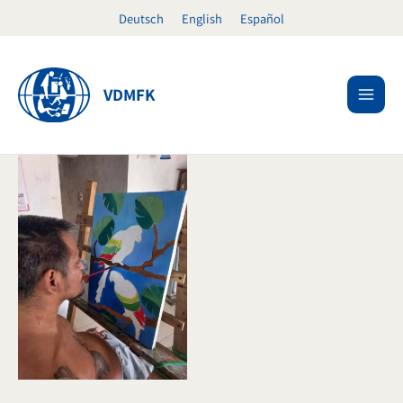
Ir
Deutsch
English
Español
al
contenido
VDMFK