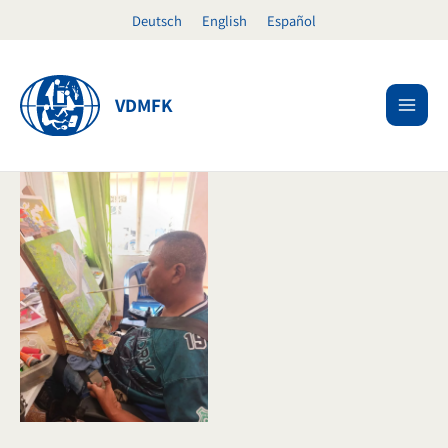
Ir
Deutsch
English
Español
al
contenido
VDMFK