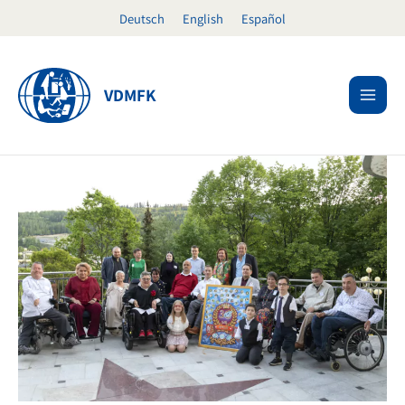
Ir
Deutsch
English
Español
al
contenido
VDMFK