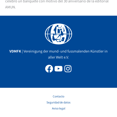
celebró un banquete con motivo del 30 aniversario de la editorial
AMUN.
Facebook
YouTube
Instagram
VDMFK
| Vereinigung der mund- und fussmalenden Künstler in
aller Welt e.V.
Contacto
Seguridad de datos
Aviso legal